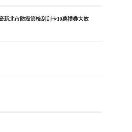
腸癌新北市防癌篩檢刮刮卡10萬禮券大放