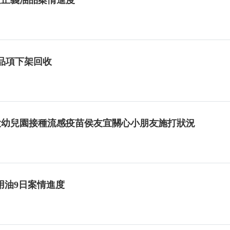
5品項下架回收
市擴大幼兒園接種流感疫苗侯友宜關心小朋友施打狀況
用油9日案情進度