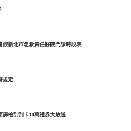
？
連假新北市急救責任醫院門診時段表
符規定
篩檢刮刮卡10萬禮券大放送