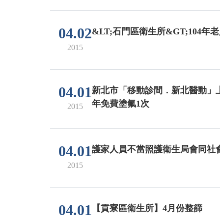
04.02
&LT;石門區衛生所&GT;104
2015
04.01
新北市「移動診間．新北醫動」上
年免費塗氟1次
2015
04.01
護家人員不當照護衛生局會同社
2015
04.01
【貢寮區衛生所】4月份整篩