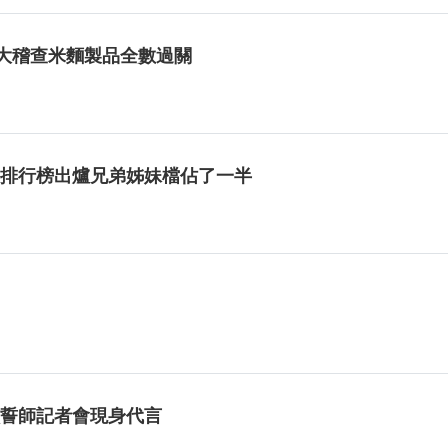
擴大稽查米麵製品全數過關
0名排行榜出爐兄弟姊妹檔佔了一半
噸誓師記者會現身代言