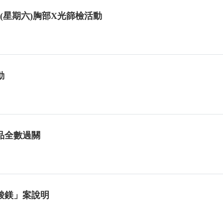
日(星期六)胸部X光篩檢活動
動
品全數過關
酸鎂」案說明