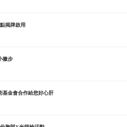
據點揭牌啟用
小撇步
術基金會合作給您好心肝
六份胸部X光篩檢活動