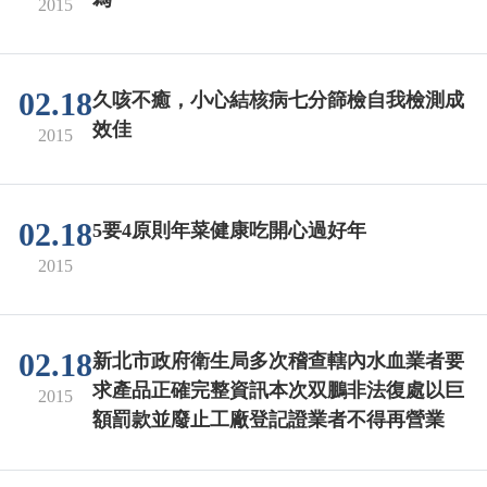
2015
02.18
久咳不癒，小心結核病七分篩檢自我檢測成
效佳
2015
02.18
5要4原則年菜健康吃開心過好年
2015
02.18
新北市政府衛生局多次稽查轄內水血業者要
求產品正確完整資訊本次双鵬非法復處以巨
2015
額罰款並廢止工廠登記證業者不得再營業