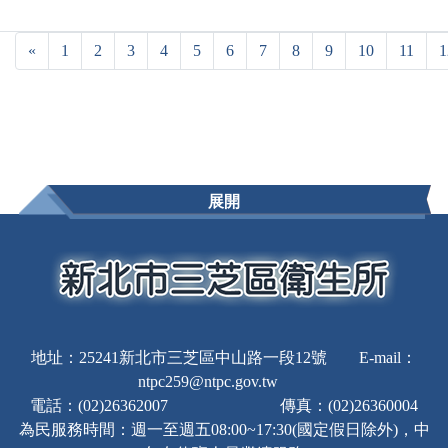
«
1
2
3
4
5
6
7
8
9
10
11
1
展開
地址：25241新北市三芝區中山路一段12號 E-mail：
ntpc259@ntpc.gov.tw
電話：(02)26362007 傳真：(02)26360004
為民服務時間：週一至週五08:00~17:30(國定假日除外)，中